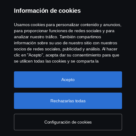
Cookies
Información de cookies
Contáctenos
Usamos cookies para personalizar contenido y anuncios,
Sistema de Denuncias
para proporcionar funciones de redes sociales y para
analizar nuestro tráfico. También compartimos
información sobre su uso de nuestro sitio con nuestros
Configuración de cookies
socios de redes sociales, publicidad y análisis. Al hacer
clic en "Acepto", acepta dar su consentimiento para que
se utilicen todas las cookies y se comparta la
información. También puede administrar sus cookies
haciendo clic en "Configuración de cookies" y
seleccionando las categorías que desea aceptar. Para
Acepto
obtener una explicación más detallada de cómo usamos
las cookies, visite nuestra sección de cookies, que puede
© Copyright Scania 2026 Todos los derechos
encontrar haciendo clic en el enlace debajo de este
Rechazarlas todas
reservados. Scania Argentina S.A.U. - Piedrabuena
texto.
Más información sobre su privacidad
5400, Grand Bourg, CP (1615) Buenos Aires,
Argentina. Tel. (54) 03327 45 1000
Configuración de cookies