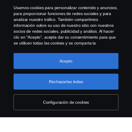
Usamos cookies para personalizar contenido y anuncios,
Sistema de Denuncias
para proporcionar funciones de redes sociales y para
analizar nuestro tráfico. También compartimos
información sobre su uso de nuestro sitio con nuestros
Configuración de cookies
socios de redes sociales, publicidad y análisis. Al hacer
clic en "Acepto", acepta dar su consentimiento para que
se utilicen todas las cookies y se comparta la
información. También puede administrar sus cookies
haciendo clic en "Configuración de cookies" y
seleccionando las categorías que desea aceptar. Para
Acepto
obtener una explicación más detallada de cómo usamos
las cookies, visite nuestra sección de cookies, que puede
© Copyright Scania 2026 Todos los derechos
encontrar haciendo clic en el enlace debajo de este
Rechazarlas todas
reservados. Scania Argentina S.A.U. - Piedrabuena
texto.
Más información sobre su privacidad
5400, Grand Bourg, CP (1615) Buenos Aires,
Argentina. Tel. (54) 03327 45 1000
Configuración de cookies