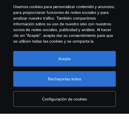
Usamos cookies para personalizar contenido y anuncios,
Sistema de Denuncias
para proporcionar funciones de redes sociales y para
analizar nuestro tráfico. También compartimos
información sobre su uso de nuestro sitio con nuestros
Configuración de cookies
socios de redes sociales, publicidad y análisis. Al hacer
clic en "Acepto", acepta dar su consentimiento para que
se utilicen todas las cookies y se comparta la
información. También puede administrar sus cookies
haciendo clic en "Configuración de cookies" y
seleccionando las categorías que desea aceptar. Para
Acepto
obtener una explicación más detallada de cómo usamos
las cookies, visite nuestra sección de cookies, que puede
© Copyright Scania 2026 Todos los derechos
encontrar haciendo clic en el enlace debajo de este
Rechazarlas todas
reservados. Scania Argentina S.A.U. - Piedrabuena
texto.
Más información sobre su privacidad
5400, Grand Bourg, CP (1615) Buenos Aires,
Argentina. Tel. (54) 03327 45 1000
Configuración de cookies