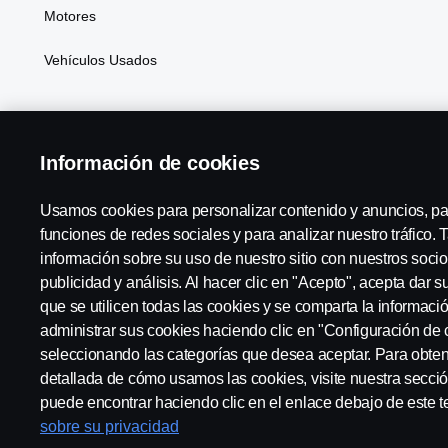
Motores
Vehículos Usados
Información de cookies
Usamos cookies para personalizar contenido y anuncios, pa
funciones de redes sociales y para analizar nuestro tráfico
SCANIA ARGENTINA:
ARGENTINA
información sobre su uso de nuestro sitio con nuestros socio
publicidad y análisis. Al hacer clic en "Acepto", acepta dar 
que se utilicen todas las cookies y se comparta la informac
administrar sus cookies haciendo clic en "Configuración de 
seleccionando las categorías que desea aceptar. Para obte
Aviso Legal
Declaración de privacidad
Cookies
Contác
detallada de cómo usamos las cookies, visite nuestra secci
puede encontrar haciendo clic en el enlace debajo de este t
sobre su privacidad