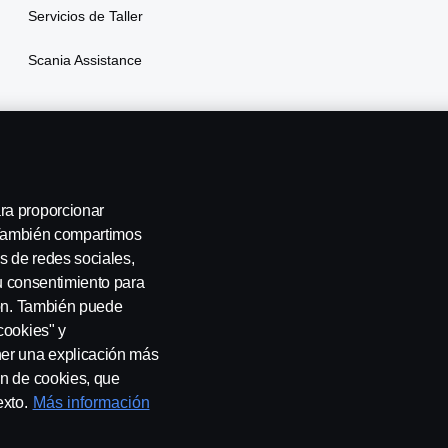
Servicios de Taller
Scania Assistance
ra proporcionar
. También compartimos
s de redes sociales,
su consentimiento para
ión. También puede
cookies" y
ner una explicación más
tenos
Sistema de Denuncias
Configuración de cookies
ón de cookies, que
exto.
Más información