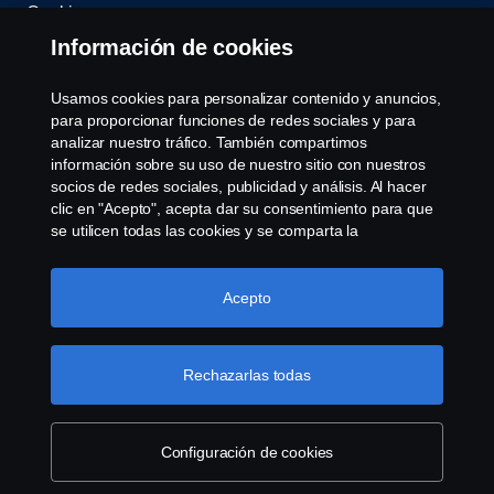
Cookies
Información de cookies
Contáctenos
Usamos cookies para personalizar contenido y anuncios,
Sistema de Denuncias
para proporcionar funciones de redes sociales y para
analizar nuestro tráfico. También compartimos
información sobre su uso de nuestro sitio con nuestros
Configuración de cookies
socios de redes sociales, publicidad y análisis. Al hacer
clic en "Acepto", acepta dar su consentimiento para que
se utilicen todas las cookies y se comparta la
información. También puede administrar sus cookies
haciendo clic en "Configuración de cookies" y
seleccionando las categorías que desea aceptar. Para
Acepto
obtener una explicación más detallada de cómo usamos
las cookies, visite nuestra sección de cookies, que puede
© Copyright Scania 2026 Todos los derechos
encontrar haciendo clic en el enlace debajo de este
Rechazarlas todas
reservados. Scania Argentina S.A.U. - Piedrabuena
texto.
Más información sobre su privacidad
5400, Grand Bourg, CP (1615) Buenos Aires,
Argentina. Tel. (54) 03327 45 1000
Configuración de cookies