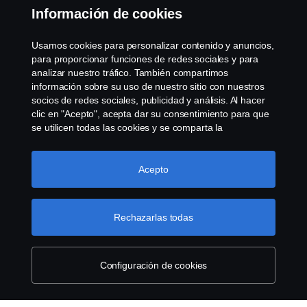
Información de cookies
Contáctenos
Usamos cookies para personalizar contenido y anuncios,
Sistema de Denuncias
para proporcionar funciones de redes sociales y para
analizar nuestro tráfico. También compartimos
información sobre su uso de nuestro sitio con nuestros
Configuración de cookies
socios de redes sociales, publicidad y análisis. Al hacer
clic en "Acepto", acepta dar su consentimiento para que
se utilicen todas las cookies y se comparta la
información. También puede administrar sus cookies
haciendo clic en "Configuración de cookies" y
seleccionando las categorías que desea aceptar. Para
Acepto
obtener una explicación más detallada de cómo usamos
las cookies, visite nuestra sección de cookies, que puede
© Copyright Scania 2026 Todos los derechos
encontrar haciendo clic en el enlace debajo de este
Rechazarlas todas
reservados. Scania Argentina S.A.U. - Piedrabuena
texto.
Más información sobre su privacidad
5400, Grand Bourg, CP (1615) Buenos Aires,
Argentina. Tel. (54) 03327 45 1000
Configuración de cookies