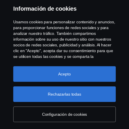
Información de cookies
Contáctenos
Usamos cookies para personalizar contenido y anuncios,
Sistema de Denuncias
para proporcionar funciones de redes sociales y para
analizar nuestro tráfico. También compartimos
información sobre su uso de nuestro sitio con nuestros
Configuración de cookies
socios de redes sociales, publicidad y análisis. Al hacer
clic en "Acepto", acepta dar su consentimiento para que
se utilicen todas las cookies y se comparta la
información. También puede administrar sus cookies
haciendo clic en "Configuración de cookies" y
seleccionando las categorías que desea aceptar. Para
Acepto
obtener una explicación más detallada de cómo usamos
las cookies, visite nuestra sección de cookies, que puede
© Copyright Scania 2026 Todos los derechos
encontrar haciendo clic en el enlace debajo de este
Rechazarlas todas
reservados. Scania Argentina S.A.U. - Piedrabuena
texto.
Más información sobre su privacidad
5400, Grand Bourg, CP (1615) Buenos Aires,
Argentina. Tel. (54) 03327 45 1000
Configuración de cookies