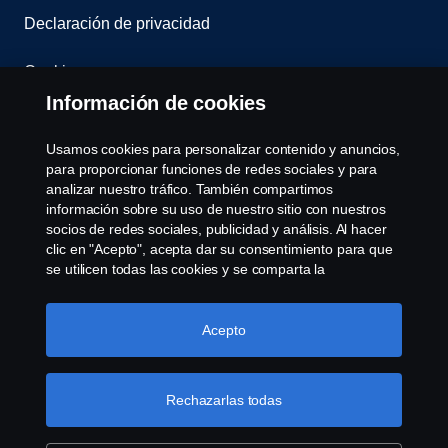
Declaración de privacidad
Cookies
Información de cookies
Contáctenos
Usamos cookies para personalizar contenido y anuncios,
Sistema de Denuncias
para proporcionar funciones de redes sociales y para
analizar nuestro tráfico. También compartimos
información sobre su uso de nuestro sitio con nuestros
Configuración de cookies
socios de redes sociales, publicidad y análisis. Al hacer
clic en "Acepto", acepta dar su consentimiento para que
se utilicen todas las cookies y se comparta la
información. También puede administrar sus cookies
haciendo clic en "Configuración de cookies" y
seleccionando las categorías que desea aceptar. Para
Acepto
obtener una explicación más detallada de cómo usamos
las cookies, visite nuestra sección de cookies, que puede
© Copyright Scania 2026 Todos los derechos
encontrar haciendo clic en el enlace debajo de este
Rechazarlas todas
reservados. Scania Argentina S.A.U. - Piedrabuena
texto.
Más información sobre su privacidad
5400, Grand Bourg, CP (1615) Buenos Aires,
Argentina. Tel. (54) 03327 45 1000