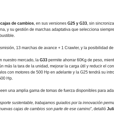
 cajas de cambios
, en sus versiones
G25 y G33
, sin sincroniz
terna, y su gestión de marchas adaptativa que selecciona siem
ustible.
misión, 13 marchas de avance + 1 Crawler, y la posibilidad de 
 nuestro mercado, la
G33
permite ahorrar 60Kg de peso, mient
ún más la tara de la unidad, mejorar la carga útil y reducir el
los con motores de 500 Hp en adelante y la G25 tendrá su introd
500 Hp.
en una amplia gama de tomas de fuerza disponibles para adapt
sporte sustentable, trabajamos guiados por la innovación perma
s nuevas cajas de cambios son parte de ese camino
”, detalló
Jul