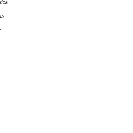
rica
da
7