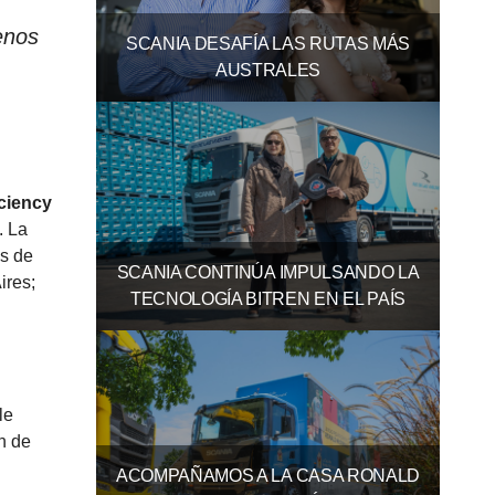
enos
SCANIA DESAFÍA LAS RUTAS MÁS
AUSTRALES
iciency
. La
es de
SCANIA CONTINÚA IMPULSANDO LA
ires;
TECNOLOGÍA BITREN EN EL PAÍS
le
n de
ACOMPAÑAMOS A LA CASA RONALD