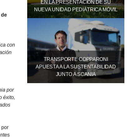
EN LA PRESENTACIÓN DE SU
NUEVA UNIDAD PEDIÁTRICA MÓVIL
 de
ica con
ración
TRANSPORTE COPPARONI
APUESTA A LA SUSTENTABILIDAD
JUNTO A SCANIA
nia por
 éxito,
vados
 por
entes