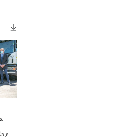
s,
ón y