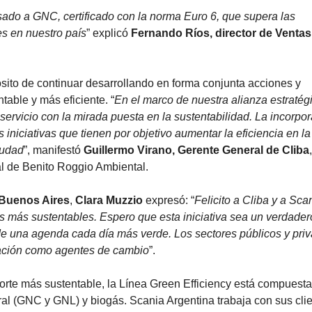
ado a GNC, certificado con la norma Euro 6, que supera las
s en nuestro país
” explicó
Fernando Ríos, director de Ventas
ito de continuar desarrollando en forma conjunta acciones y
able y más eficiente. “
En el marco de nuestra alianza estratég
rvicio con la mirada puesta en la sustentabilidad. La incorpo
niciativas que tienen por objetivo aumentar la eficiencia en la
iudad
”, manifestó
Guillermo Virano, Gerente General de Cliba
,
l de Benito Roggio Ambiental.
 Buenos Aires
,
Clara Muzzio
expresó: “
Felicito a Cliba y a Sca
 más sustentables. Espero que esta iniciativa sea un verdadero
 de una agenda cada día más verde. Los sectores públicos y pri
ación como agentes de cambio
”.
rte más sustentable, la Línea Green Efficiency está compuesta
al (GNC y GNL) y biogás. Scania Argentina trabaja con sus cli