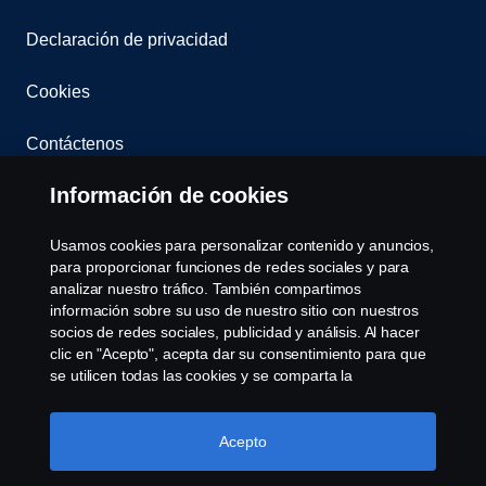
Declaración de privacidad
Cookies
Contáctenos
Información de cookies
Sistema de Denuncias
Usamos cookies para personalizar contenido y anuncios,
Configuración de cookies
para proporcionar funciones de redes sociales y para
analizar nuestro tráfico. También compartimos
información sobre su uso de nuestro sitio con nuestros
socios de redes sociales, publicidad y análisis. Al hacer
clic en "Acepto", acepta dar su consentimiento para que
se utilicen todas las cookies y se comparta la
información. También puede administrar sus cookies
haciendo clic en "Configuración de cookies" y
© Copyright Scania 2026 Todos los derechos
seleccionando las categorías que desea aceptar. Para
Acepto
reservados. Scania Argentina S.A.U. - Piedrabuena
obtener una explicación más detallada de cómo usamos
5400, Grand Bourg, CP (1615) Buenos Aires,
las cookies, visite nuestra sección de cookies, que puede