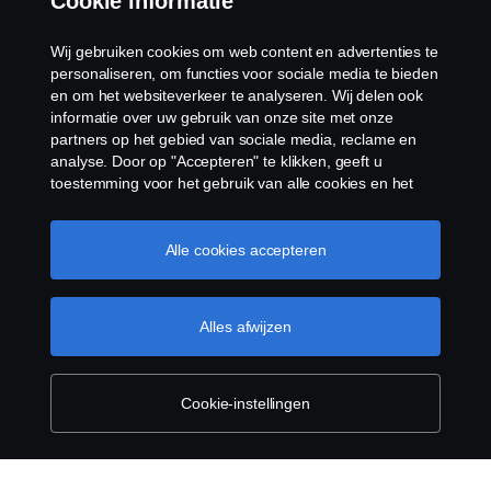
Cookie informatie
Contact
Wij gebruiken cookies om web content en advertenties te
personaliseren, om functies voor sociale media te bieden
Cookie policy
en om het websiteverkeer te analyseren. Wij delen ook
informatie over uw gebruik van onze site met onze
partners op het gebied van sociale media, reclame en
Cookie instellingen
analyse. Door op "Accepteren" te klikken, geeft u
toestemming voor het gebruik van alle cookies en het
delen van informatie. U kunt uw cookies ook beheren
door op "Cookie Instellingen" te klikken en de
categorieën te selecteren die u wilt accepteren. Voor een
Alle cookies accepteren
meer gedetailleerde uitleg over hoe wij cookies
gebruiken, verwijzen wij u naar onze cookies pagina, die
u kunt vinden door op de link onder deze tekst te
Alles afwijzen
© Copyright Scania 2025 Alle Rechten
klikken.
Cookie beleid
Voorbehouden. Scania Production B.V., Tel:
+31(0)38-4977611.
Cookie-instellingen