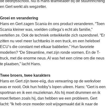
de bedrijfsschool. Nu is Hans teamleader bij de stuurinrichting
en Gert werkt als wegzetter.
Groei en verandering
Hans en Gert zagen Scania én ons product veranderen. “Toen
Scania kleiner was, voelden collega’s echt als familie,”
vertellen ze. Ook de techniek ontwikkelde zich razendsnel. “Er
zitten nu veel meer luchttanks in een truck, en een heleboel
ECU’s die constant met elkaar babbelen.” Hun favoriete
modellen? “De Streamline, met zijn ronde vormen. En de T-
truck, met die enorme neus. Al was het een crime om die neus
te plaatsen,” lacht Hans.
Twee broers, twee karakters
Hans en Gert zijn twee-eiig, dus verwarring op de werkvloer
was er nooit. Ook hun hobby’s lopen uiteen. Hans: “Gert is een
sportman en ik een muziekman. Als hij moet drummen en ik
moet fietsen zoals hij, dan hebben we een probleem. Gert
lacht: “Ik heb onze moeder ooit wijsgemaakt dat ik naar de