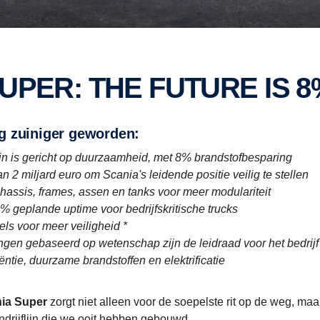
SUPER: THE FUTURE IS 
nóg zuiniger geworden:
ijn is gericht op duurzaamheid, met 8% brandstofbesparing
 2 miljard euro om Scania's leidende positie veilig te stellen
hassis, frames, assen en tanks voor meer modulariteit
 geplande uptime voor bedrijfskritische trucks
gels voor meer veiligheid *
ingen gebaseerd op wetenschap zijn de leidraad voor het bedrij
ëntie, duurzame brandstoffen en elektrificatie
ia Super
zorgt niet alleen voor de soepelste rit op de weg, maa
drijflijn die we ooit hebben gebouwd.