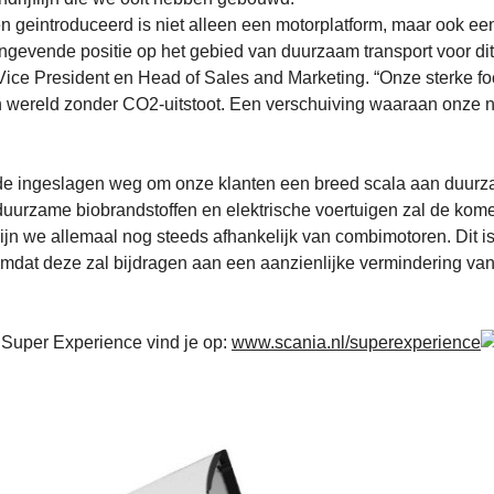
eintroduceerd is niet alleen een motorplatform, maar ook een be
ngevende positie op het gebied van duurzaam transport voor di
ce President en Head of Sales and Marketing. “Onze sterke focu
n wereld zonder CO2-uitstoot. Een verschuiving waaraan onze ni
 de ingeslagen weg om onze klanten een breed scala aan duurz
uurzame biobrandstoffen en elektrische voertuigen zal de kom
zijn we allemaal nog steeds afhankelijk van combimotoren. Dit 
omdat deze zal bijdragen aan een aanzienlijke vermindering van
 Super Experience vind je op:
www.scania.nl/superexperience