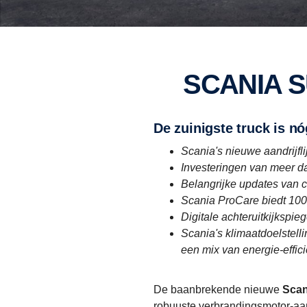
SCANIA 
De zuinigste truck is 
Scania's nieuwe aandrijfl
Investeringen van meer dan
Belangrijke updates van c
Scania ProCare biedt 100%
Digitale achteruitkijkspie
Scania's klimaatdoelstell
een mix van energie-effici
De baanbrekende nieuwe
Scan
robuuste verbrandingsmotor-aan