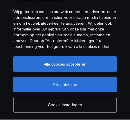
Contact
Wij gebruiken cookies om web content en advertenties te
personaliseren, om functies voor sociale media te bieden
Cookie policy
en om het websiteverkeer te analyseren. Wij delen ook
informatie over uw gebruik van onze site met onze
partners op het gebied van sociale media, reclame en
Cookie instellingen
analyse. Door op "Accepteren" te klikken, geeft u
toestemming voor het gebruik van alle cookies en het
delen van informatie. U kunt uw cookies ook beheren
door op "Cookie Instellingen" te klikken en de
categorieën te selecteren die u wilt accepteren. Voor een
Alle cookies accepteren
meer gedetailleerde uitleg over hoe wij cookies
gebruiken, verwijzen wij u naar onze cookies pagina, die
u kunt vinden door op de link onder deze tekst te
Alles afwijzen
© Copyright Scania 2025 Alle Rechten
klikken.
Cookie beleid
Voorbehouden. Scania Production B.V., Tel:
+31(0)38-4977611.
Cookie-instellingen