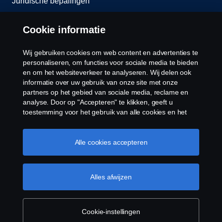
Juridische bepalingen
Privacy verklaring
Cookie informatie
Contact
Wij gebruiken cookies om web content en advertenties te
personaliseren, om functies voor sociale media te bieden
Cookie policy
en om het websiteverkeer te analyseren. Wij delen ook
informatie over uw gebruik van onze site met onze
partners op het gebied van sociale media, reclame en
Cookie instellingen
analyse. Door op "Accepteren" te klikken, geeft u
toestemming voor het gebruik van alle cookies en het
delen van informatie. U kunt uw cookies ook beheren
door op "Cookie Instellingen" te klikken en de
categorieën te selecteren die u wilt accepteren. Voor een
Alle cookies accepteren
meer gedetailleerde uitleg over hoe wij cookies
gebruiken, verwijzen wij u naar onze cookies pagina, die
u kunt vinden door op de link onder deze tekst te
Alles afwijzen
© Copyright Scania 2025 Alle Rechten
klikken.
Cookie beleid
Voorbehouden. Scania Production B.V., Tel:
+31(0)38-4977611.
Cookie-instellingen