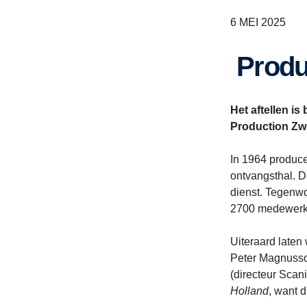
6 MEI 2025
Prod
Het aftellen i
Production Zwol
In 1964 produce
ontvangsthal. D
dienst. Tegenwo
2700 medewerker
Uiteraard laten
Peter Magnusso
(directeur Scan
Holland
, want 