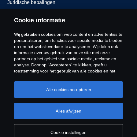
Juridische bepalingen
Privacy verklaring
Cookie informatie
Contact
Wij gebruiken cookies om web content en advertenties te
personaliseren, om functies voor sociale media te bieden
Cookie policy
en om het websiteverkeer te analyseren. Wij delen ook
informatie over uw gebruik van onze site met onze
partners op het gebied van sociale media, reclame en
Cookie instellingen
analyse. Door op "Accepteren" te klikken, geeft u
toestemming voor het gebruik van alle cookies en het
delen van informatie. U kunt uw cookies ook beheren
door op "Cookie Instellingen" te klikken en de
categorieën te selecteren die u wilt accepteren. Voor een
Alle cookies accepteren
meer gedetailleerde uitleg over hoe wij cookies
gebruiken, verwijzen wij u naar onze cookies pagina, die
u kunt vinden door op de link onder deze tekst te
Alles afwijzen
© Copyright Scania 2025 Alle Rechten
klikken.
Cookie beleid
Voorbehouden. Scania Production B.V., Tel:
+31(0)38-4977611.
Cookie-instellingen