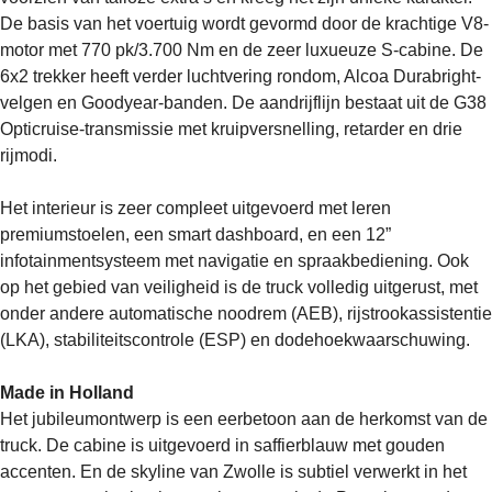
De basis van het voertuig wordt gevormd door de krachtige V8-
motor met 770 pk/3.700 Nm en de zeer luxueuze S-cabine. De
6x2 trekker heeft verder luchtvering rondom, Alcoa Durabright-
velgen en Goodyear-banden. De aandrijflijn bestaat uit de G38
Opticruise-transmissie met kruipversnelling, retarder en drie
rijmodi.
Het interieur is zeer compleet uitgevoerd met leren
premiumstoelen, een smart dashboard, en een 12”
infotainmentsysteem met navigatie en spraakbediening. Ook
op het gebied van veiligheid is de truck volledig uitgerust, met
onder andere automatische noodrem (AEB), rijstrookassistentie
(LKA), stabiliteitscontrole (ESP) en dodehoekwaarschuwing.
Made in Holland
Het jubileumontwerp is een eerbetoon aan de herkomst van de
truck. De cabine is uitgevoerd in saffierblauw met gouden
accenten. En de skyline van Zwolle is subtiel verwerkt in het