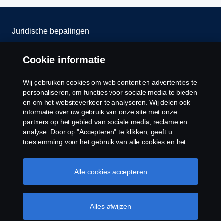
Juridische bepalingen
Privacy verklaring
Cookie informatie
Contact
Wij gebruiken cookies om web content en advertenties te
personaliseren, om functies voor sociale media te bieden
Cookie policy
en om het websiteverkeer te analyseren. Wij delen ook
informatie over uw gebruik van onze site met onze
partners op het gebied van sociale media, reclame en
Cookie instellingen
analyse. Door op "Accepteren" te klikken, geeft u
toestemming voor het gebruik van alle cookies en het
delen van informatie. U kunt uw cookies ook beheren
door op "Cookie Instellingen" te klikken en de
categorieën te selecteren die u wilt accepteren. Voor een
Alle cookies accepteren
meer gedetailleerde uitleg over hoe wij cookies
gebruiken, verwijzen wij u naar onze cookies pagina, die
u kunt vinden door op de link onder deze tekst te
Alles afwijzen
© Copyright Scania 2025 Alle Rechten
klikken.
Cookie beleid
Voorbehouden. Scania Production B.V., Tel: