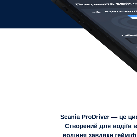
Scania ProDriver — це ц
Створений для водіїв в
водіння завдяки геймі