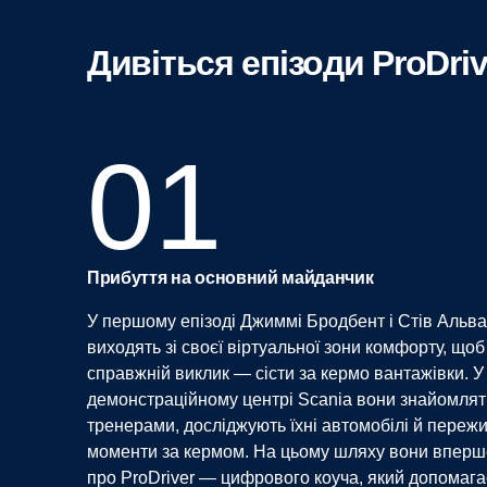
Дивіться епізоди ProDriv
01
Прибуття на основний майданчик
У першому епізоді Джиммі Бродбент і Стів Альв
виходять зі своєї віртуальної зони комфорту, що
справжній виклик — сісти за кермо вантажівки. 
демонстраційному центрі Scania вони знайомлять
тренерами, досліджують їхні автомобілі й переж
моменти за кермом. На цьому шляху вони вперш
про ProDriver — цифрового коуча, який допомага