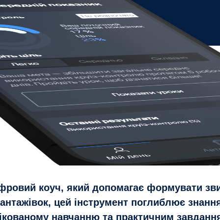
ифровий коуч, який допомагає формувати зв
антажівок, цей інструмент поглиблює знанн
фікованому навчанню та практичним завданн