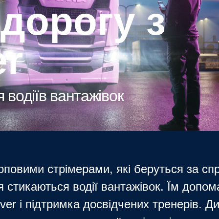
er
 водіїв вантажівок
оповими стрімерами, які беруться за сп
 стикаються водії вантажівок. Їм допо
iver і підтримка досвідчених тренерів. Ди