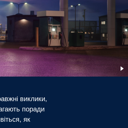
равжні виклики,
магають поради
віться, як