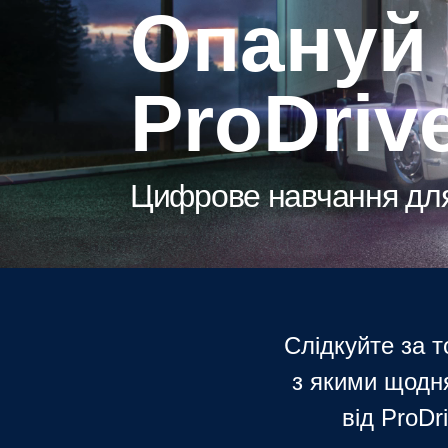
Опануй дорогу з
ProDriv
Цифрове навчання для
Слідкуйте за т
з якими щодня
від ProDr