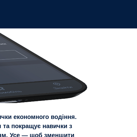
ички економного водіння.
я та покращує навички з
ям. Усе — щоб зменшити