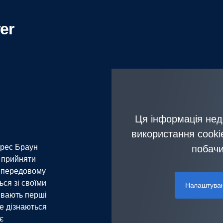
er
Ця інформація нед
використання cookie
арес Браун
побачи
б прийняти
У передовому
ся зі своїми
Налаштуван
ивають перші
е дізнаються
є