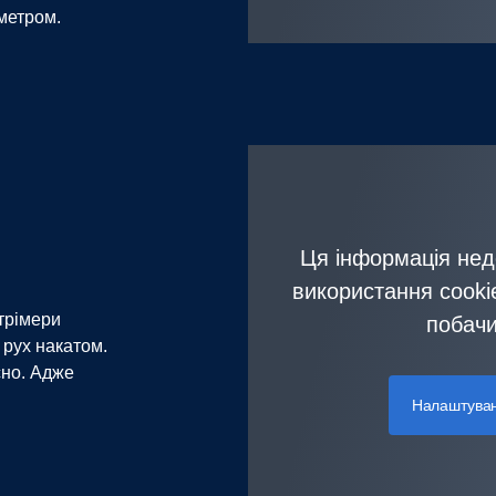
метром.
Ця інформація нед
використання cookie
стрімери
побачи
рух накатом.
сно. Адже
.
Налаштуван