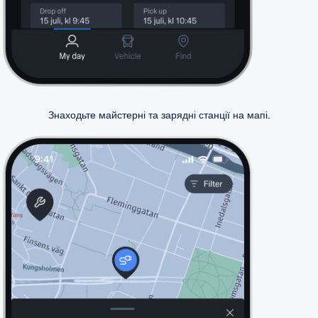
Знаходьте майстерні та зарядні станції на мапі.