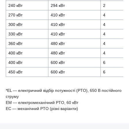
240 кВт
294 кВт
2
270 кВт
410 кВт
4
300 кВт
410 кВт
4
330 кВт
410 кВт
4
360 кВт
480 кВт
4
400 кВт
480 кВт
4
400 кВт
600 кВт
6
450 кВт
600 кВт
6
*EL — електричний відбір потужності (PTO), 650 В постійного
струму
EM — електромеханічний PTO, 60 кВт
EC — механічний PTO (різні варіанти)
16-літрові двигуни
16-літрові двигуни
16-літрові двигуни
16-літрові двигуни