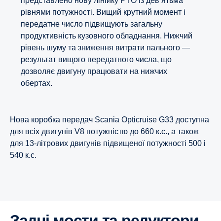
представлено нову лінійку PTO із дев’ятьма
рівнями потужності. Вищий крутний момент і
передатне число підвищують загальну
продуктивність кузовного обладнання. Нижчий
рівень шуму та зниження витрати пального —
результат вищого передатного числа, що
дозволяє двигуну працювати на нижчих
обертах.
Нова коробка передач Scania Opticruise G33 доступна
для всіх двигунів V8 потужністю до 660 к.с., а також
для 13-літрових двигунів підвищеної потужності 500 і
540 к.с.
8-ступенева
12-ступенева
Задні мости та редуктори