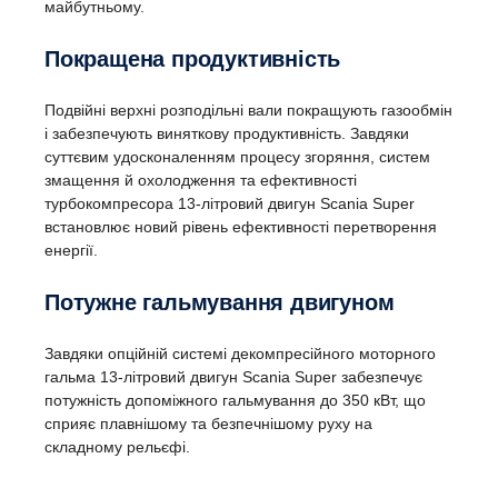
майбутньому.
Покращена продуктивність
Подвійні верхні розподільні вали покращують газообмін
і забезпечують виняткову продуктивність. Завдяки
суттєвим удосконаленням процесу згоряння, систем
змащення й охолодження та ефективності
турбокомпресора 13-літровий двигун Scania Super
встановлює новий рівень ефективності перетворення
енергії.
Потужне гальмування двигуном
Завдяки опційній системі декомпресійного моторного
гальма 13-літровий двигун Scania Super забезпечує
потужність допоміжного гальмування до 350 кВт, що
сприяє плавнішому та безпечнішому руху на
складному рельєфі.