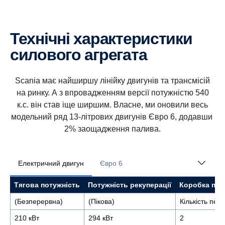
Технічні характеристики
силового агрегата
Scania має найширшу лінійку двигунів та трансмісій
на ринку. А з впровадженням версії потужністю 540
к.с. він став іще ширшим. Власне, ми оновили весь
модельний ряд 13-літрових двигунів Євро 6, додавши
2% заощадження палива.
Електричний двигун
Євро 6
Тягова потужність
Потужність рекуперації
Коробка пер
(Безперервна)
(Пікова)
Кількість пер
210 кВт
294 кВт
2