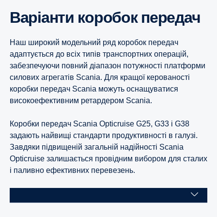
Варіанти коробок передач
13-літровий двигун Super
13-літрові двигуни
13-літрові двигуни
13-літрові двигуни
Наш широкий модельний ряд коробок передач
13-літрові двигуни
адаптується до всіх типів транспортних операцій,
забезпечуючи повний діапазон потужності платформи
силових агрегатів Scania. Для кращої керованості
коробки передач Scania можуть оснащуватися
високоефективним ретардером Scania.
Коробки передач Scania Opticruise G25, G33 і G38
задають найвищі стандарти продуктивності в галузі.
Завдяки підвищеній загальній надійності Scania
Opticruise залишається провідним вибором для сталих
і паливно ефективних перевезень.