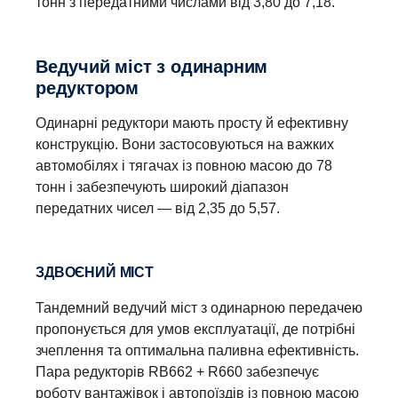
тонн з передатними числами від 3,80 до 7,18.
передавати крутний момент і дозволяють
рухатися на низьких економічних обертах на
крейсерській швидкості. Усі коробки передач із
Ведучий міст з одинарним
демультиплікатором можуть бути додатково
редуктором
оснащені Scania Opticruise, ретардером Scania і
широким вибором PTO.
Одинарні редуктори мають просту й ефективну
конструкцію. Вони застосовуються на важких
автомобілях і тягачах із повною масою до 78
тонн і забезпечують широкий діапазон
передатних чисел — від 2,35 до 5,57.
ЗДВОЄНИЙ МІСТ
Тандемний ведучий міст з одинарною передачею
пропонується для умов експлуатації, де потрібні
зчеплення та оптимальна паливна ефективність.
Пара редукторів RB662 + R660 забезпечує
роботу вантажівок і автопоїздів із повною масою