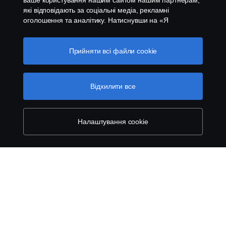
ваше користування нашим сайтом нашим партнерам,
Продукція
які відповідають за соціальні медіа, рекламні
оголошення та аналітику. Натиснувши на «Я
приймаю», ви погоджуєтесь з тим, що надаєте свою
Послуги
згоду на використання всіх файлів cookies та на
передачу інформації. Ви також можете керувати
Прийняти всі файли сookie
вашими «cookies», натиснувши «Налаштування
Про Scania
файлів cookies» та обравши категорії, які ви хочете
прийняти. Для більш детальної інформації про те, як
Відхилити все
ми використовуємо файли cookie, відвідайте сторінку
про cookie на нашому сайті, натиснувши на посилання
Scania in Your Region:
УКРАЇНА
під цим текстом.
Cookie policy
Налаштування cookie
Правові положення
Конфіденційність
Файли Cookies