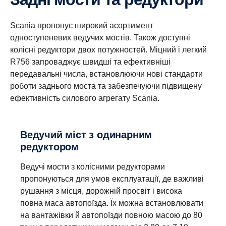
Головною перевагою цієї коробки перемикання
Ця коробка передач розрахована на роботу в
передач є її простота. Коробка передач міцна та
найскладніших умовах, що робить її
Scania пропонує широкий асортимент
компактна, без повзучих передач, а перемикання
оптимальним вибором для вимогливих
одноступеневих ведучих мостів. Також доступні
передач здійснюється м'яко та легко. Серед
магістральних перевезень. Оптимально підібрані
колісні редуктори двох потужностей. Міцний і легкий
опцій — Scania Opticruise, ретардер Scania і
передатні числа поєднують невелику масу з
R756 запроваджує швидші та ефективніші
широкий вибір PTO
простотою керування й високою економічністю
передавальні числа, встановлюючи нові стандарти
експлуатації.
8+1-ступенева
роботи заднього моста та забезпечуючи підвищену
12+2-ступенева
ефективність силового агрегату Scania.
Ця коробка передач має ті самі переваги, а
також додаткову понижуючу передачу. Основою
Ця коробка передач має дві додаткові повзучі
Ведучий міст з одинарним
служить 4-ступенева коробка перемикання
передачі для виконання завдань, які вимагають
редуктором
передач із планетарною секцією. Її міцність
додаткового тягового зусилля на низьких
ідеально відповідає вимогам високого вихідного
швидкостях. Розроблена для оптимальної
Ведучі мости з колісними редукторами
крутного моменту будь-якого рядного двигуна
економічності експлуатації, ця коробка передач
пропонуються для умов експлуатації, де важливі
Scania. Серед опцій — ретардер Scania і
добре зарекомендувала себе в магістральних і
рушання з місця, дорожній просвіт і висока
широкий вибір PTO.
регіональних перевезеннях, а також у важких
повна маса автопоїзда. Їх можна встановлювати
умовах будмайданчику. Версії з підвищувальною
на вантажівки й автопоїзди повною масою до 80
передачею забезпечують вищу здатність