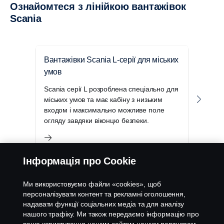
Ознайомтеся з лінійкою вантажівок
Scania
Вантажівки Scania L-серії для міських
Вант
умов
пер
Scania серії L розроблена спеціально для
Уніве
міських умов та має кабіну з низьким
ідеа
входом і максимально можливе поле
регі
огляду завдяки віконцю безпеки.
міцн
умов
Інформація про Cookie
Ми використовуємо файли «cookies», щоб
персоналізувати контент та рекламні оголошення,
надавати функції соціальних медіа та для аналізу
нашого трафіку. Ми також передаємо інформацію про