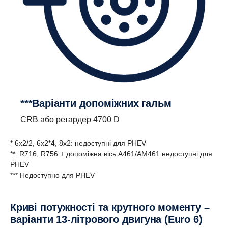
***Варіанти допоміжних гальм
CRB або ретардер 4700 D
* 6x2/2, 6x2*4, 8x2: недоступні для PHEV
**: R716, R756 + допоміжна вісь A461/AM461 недоступні для
PHEV
*** Недоступно для PHEV
Криві потужності та крутного моменту –
варіанти 13-літрового двигуна (Euro 6)