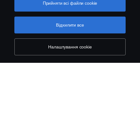
передачу інформації. Ви також можете керувати
Прийняти всі файли сookie
Конфіденційність
вашими «cookies», натиснувши «Налаштування
файлів cookies» та обравши категорії, які ви хочете
прийняти. Для більш детальної інформації про те, як
Файли Cookies
Відхилити все
ми використовуємо файли cookie, відвідайте сторінку
про cookie на нашому сайті, натиснувши на посилання
Контакти
під цим текстом.
Cookie policy
Налаштування cookie
Система повідомлення про порушення
Налаштування cookies
© Copyright Scania 2026 All rights reserved. Scania
CV AB (publ). ТОВ "Сканія Україна", 08004,
Київська область, Бучанський район, с.Калинівка,
вул. Київська 37; тел.+380 44 363-0-363