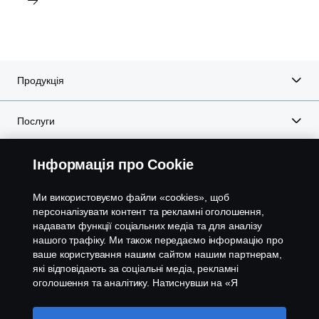
Продукція
Послуги
Про Scania
Інформація про Cookie
Ми використовуємо файли «cookies», щоб
персоналізувати контент та рекламні оголошення,
Scania in Your Region:
УКРАЇНА
надавати функції соціальних медіа та для аналізу
нашого трафіку. Ми також передаємо інформацію про
ваше користування нашим сайтом нашим партнерам,
які відповідають за соціальні медіа, рекламні
оголошення та аналітику. Натиснувши на «Я
приймаю», ви погоджуєтесь з тим, що надаєте свою
Правові положення
згоду на використання всіх файлів cookies та на