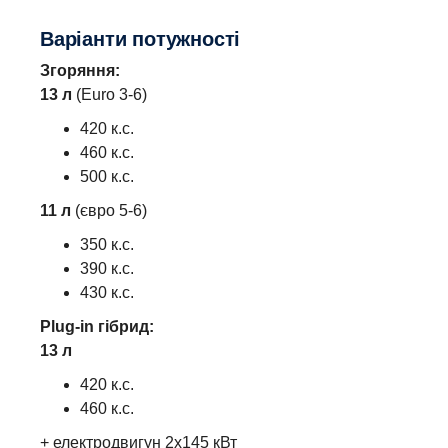
Варіанти потужності
Згоряння:
13 л
(Euro 3-6)
420 к.с.
460 к.с.
500 к.с.
11 л
(євро 5-6)
350 к.с.
390 к.с.
430 к.с.
Plug-in гібрид:
13 л
420 к.с.
460 к.с.
+ електродвигун 2x145 кВт