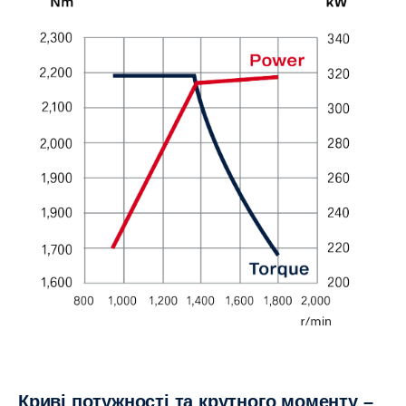
Криві потужності та крутного моменту –