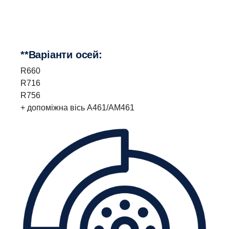
**Варіанти осей:
R660
R716
R756
+ допоміжна вісь A461/AM461