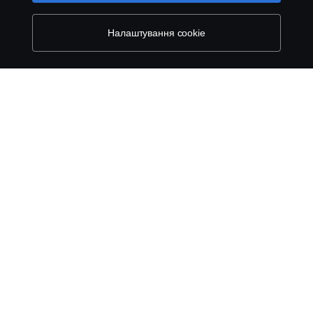
про cookie на нашому сайті, натиснувши на посилання
Про Scania
під цим текстом.
Cookie policy
Налаштування cookie
Scania in Your Region:
УКРАЇНА
Правові положення
Конфіденційність
Файли Cookies
Контакти
Система повідомлення про порушення