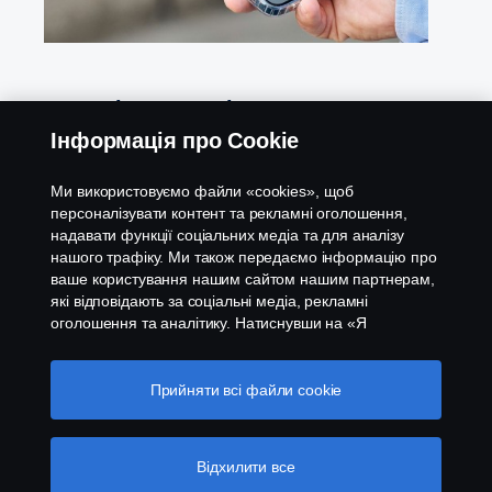
Зверніться до місцевого дилера
Інформація про Cookie
Якщо у вас виникнуть запитання щодо нашої
нової силової платформи для автобусів,
Ми використовуємо файли «cookies», щоб
зверніться до місцевого дилера Scania.
персоналізувати контент та рекламні оголошення,
надавати функції соціальних медіа та для аналізу
нашого трафіку. Ми також передаємо інформацію про
Знайдіть найближчого до вас дилера
ваше користування нашим сайтом нашим партнерам,
які відповідають за соціальні медіа, рекламні
оголошення та аналітику. Натиснувши на «Я
приймаю», ви погоджуєтесь з тим, що надаєте свою
згоду на використання всіх файлів cookies та на
передачу інформації. Ви також можете керувати
Прийняти всі файли сookie
Продукція
вашими «cookies», натиснувши «Налаштування
файлів cookies» та обравши категорії, які ви хочете
прийняти. Для більш детальної інформації про те, як
Послуги
Відхилити все
ми використовуємо файли cookie, відвідайте сторінку