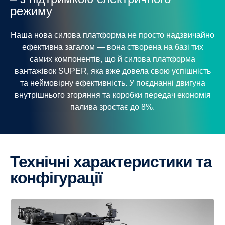
режиму
Наша нова силова платформа не просто надзвичайно
ефективна загалом — вона створена на базі тих
самих компонентів, що й силова платформа
вантажівок SUPER, яка вже довела свою успішність
та неймовірну ефективність. У поєднанні двигуна
внутрішнього згоряння та коробки передач економія
палива зростає до 8%.
Технічні характеристики та
конфігурації