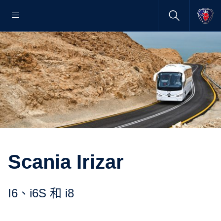
Scania Irizar
i6、i6S 和 i8