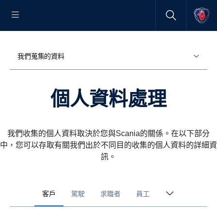
我們蒐集的資料
個人資料處理
我們收集的個人資料取決於您與Scania的關係。在以下部分
中，您可以存取有關我們出於不同目的收集的個人資料的詳細資
訊。
客戶
駕駛
求職者
員工