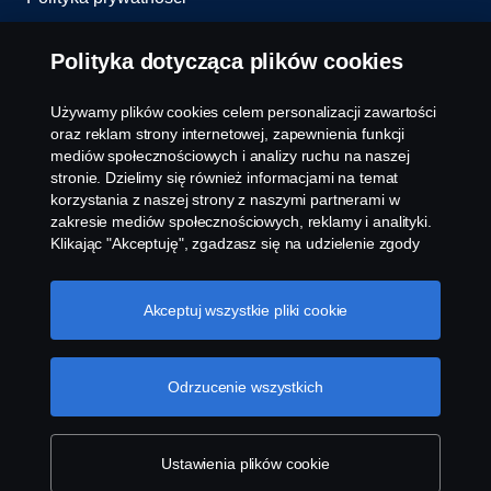
Cookies
Polityka dotycząca plików cookies
Obowiązek informacyjny
Używamy plików cookies celem personalizacji zawartości
oraz reklam strony internetowej, zapewnienia funkcji
Kontakt
mediów społecznościowych i analizy ruchu na naszej
stronie. Dzielimy się również informacjami na temat
korzystania z naszej strony z naszymi partnerami w
Cookie settings
zakresie mediów społecznościowych, reklamy i analityki.
Klikając "Akceptuję", zgadzasz się na udzielenie zgody
na wykorzystanie wszystkich plików cookies i dzielenie
się informacjami. Możesz również zarządzać swoimi
plikami cookies, klikając na "Ustawienia plików cookies" i
Akceptuj wszystkie pliki cookie
wybierając kategorie, które chcesz zaakceptować. W
celu uzyskania bardziej szczegółowego wyjaśnienia w
jaki sposób używamy plików cookies, odwiedź naszą
Odrzucenie wszystkich
© Copyright Scania 2022 All rights reserved. Scania
sekcję dotyczącą plików cookies, którą można znaleźć
CV AB (publ), SE-151 87 Södertälje, Sweden, Tel:
klikając na link poniżej tego tekstu.
Cookie policy
+46-8-55 38 10 00, Fax: +46-8-55 38 10 37.
Ustawienia plików cookie