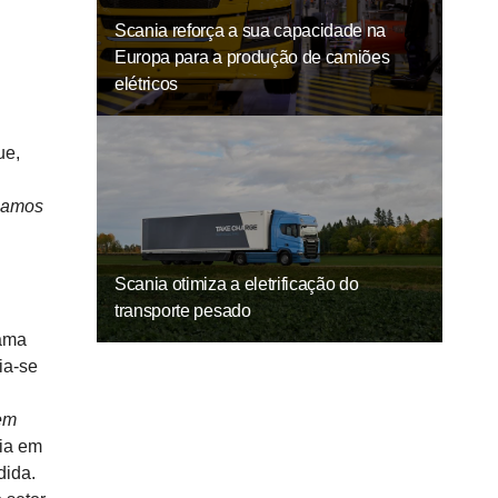
Scania reforça a sua capacidade na
Europa para a produção de camiões
elétricos
ue,
inamos
Scania otimiza a eletrificação do
transporte pesado
cama
ia‑se
em
nia em
dida.