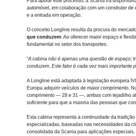
Para apoiar este processo, a Scania irá disponibil
automóvel, em colaboração com um construtor de c
e a entrada em operação.
O conceito Longline resulta da procura do mercad
que conduzem
. Ao oferecer maior espaço e flexibi
fundamental no setor dos transportes.
“
A cabina não é apenas uma questão de espaço; tr
conduzem. Este fator é cada vez mais importante p
A Longline está adaptada à legislação europeia IV
Europa adquirir veículos de maior comprimento. Nu
comprimento — 28 e 31 —, ambas com tejadilho alto
suficiente para que a maioria das pessoas que co
Esta cabina representa a continuidade da tradiçã
especializadas, baseadas nas necessidades da cli
consolidada da Scania para aplicações especiais.