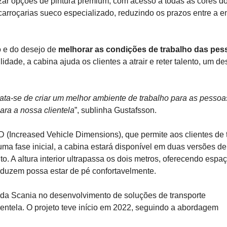
izar opções de pintura premium, com acesso a todas as cores do
arroçarias sueco especializado, reduzindo os prazos entre a e
o e do desejo de
melhorar as condições de trabalho das pes
lidade, a cabina ajuda os clientes a atrair e reter talento, um de
ata‑se de criar um melhor ambiente de trabalho para as pessoa
ara a nossa clientela
”, sublinha Gustafsson.
D (Increased Vehicle Dimensions), que permite aos clientes de 
ma fase inicial, a cabina estará disponível em duas versões de
. A altura interior ultrapassa os dois metros, oferecendo espa
nduzem possa estar de pé confortavelmente.
o da Scania no desenvolvimento de soluções de transporte
entela. O projeto teve início em 2022, seguindo a abordagem