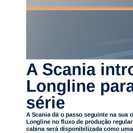
A Scania introduz a cabina
Longline par
série
A Scania dá o passo seguinte na sua oferta de cabinas premium ao introduzir a cabina
Longline no fluxo de produção regular
cabina será disponibilizada como uma s