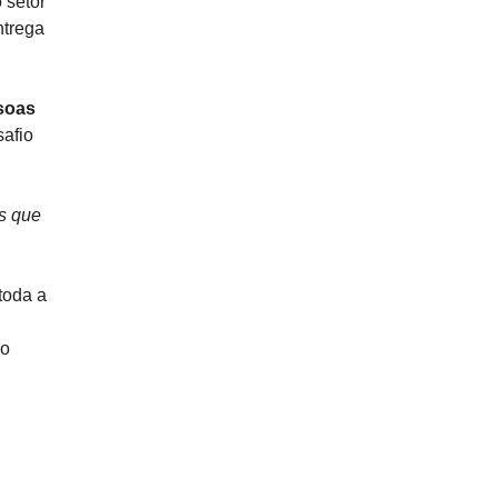
 setor
ntrega
soas
safio
s que
toda a
ço