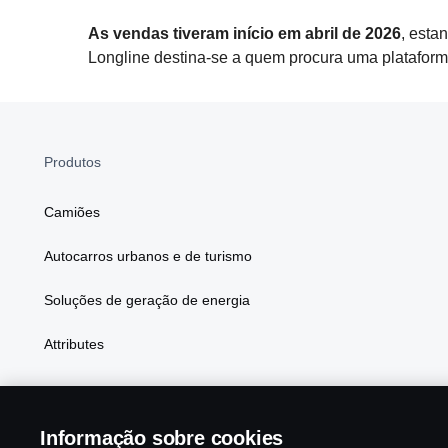
As vendas tiveram início em abril de 2026
, esta
Longline destina‑se a quem procura uma plataforma
Produtos
Camiões
Autocarros urbanos e de turismo
Soluções de geração de energia
Attributes
Informação sobre cookies
Scania in Your Region:
PORTUGAL