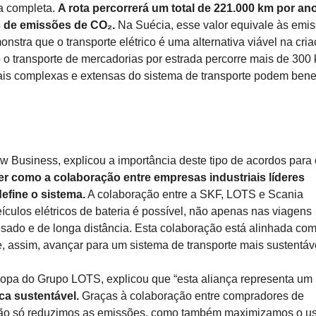
ga completa.
A rota percorrerá um total de 221.000 km por ano
 de emissões de CO₂.
Na Suécia, esse valor equivale às emi
nstra que o transporte elétrico é uma alternativa viável na cri
 o transporte de mercadorias por estrada percorre mais de 300
is complexas e extensas do sistema de transporte podem benef
w Business, explicou a importância deste tipo de acordos para 
 como a colaboração entre empresas industriais líderes
define o sistema.
A colaboração entre a SKF, LOTS e Scania
culos elétricos de bateria é possível, não apenas nas viagens
sado e de longa distância. Esta colaboração está alinhada co
 e, assim, avançar para um sistema de transporte mais sustentáve
uropa do Grupo LOTS, explicou que “esta aliança representa um
ca sustentável.
Graças à colaboração entre compradores de
, não só reduzimos as emissões, como também maximizamos o u