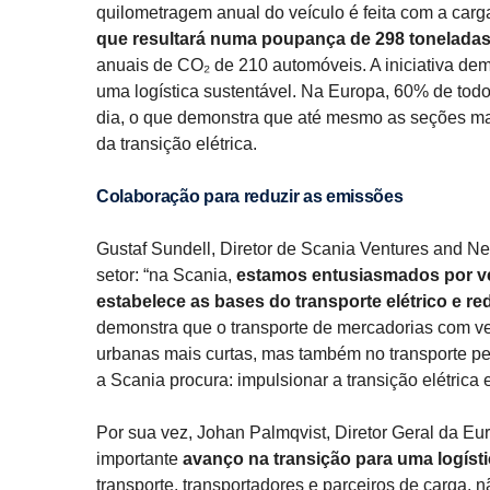
quilometragem anual do veículo é feita com a car
que resultará numa poupança de 298 toneladas
anuais de CO₂ de 210 automóveis. A iniciativa demo
uma logística sustentável. Na Europa, 60% de todo
dia, o que demonstra que até mesmo as seções ma
da transição elétrica.
Colaboração para reduzir as emissões
Gustaf Sundell, Diretor de Scania Ventures and Ne
setor: “na Scania,
estamos entusiasmados por ver
estabelece as bases do transporte elétrico e re
demonstra que o transporte de mercadorias com veí
urbanas mais curtas, mas também no transporte pe
a Scania procura: impulsionar a transição elétrica
Por sua vez, Johan Palmqvist, Diretor Geral da E
importante
avanço na transição para uma logísti
transporte, transportadores e parceiros de carga