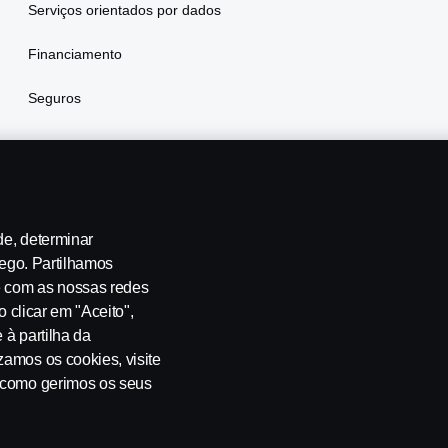
Serviços orientados por dados
Financiamento
Seguros
de, determinar
fego. Partilhamos
e com as nossas redes
te-nos
Whistleblowing
Política ambiental
Governance, Risk 
o clicar em "Aceito",
 à partilha da
zamos os cookies, visite
u como gerimos os seus