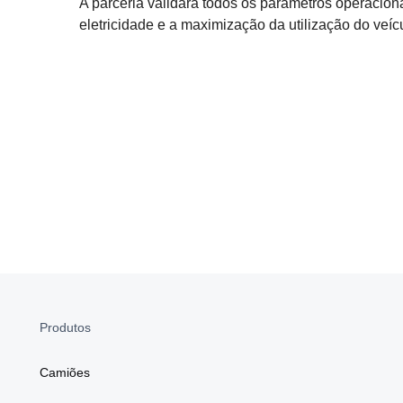
A parceria validará todos os parâmetros operaciona
eletricidade e a maximização da utilização do veí
Produtos
Camiões