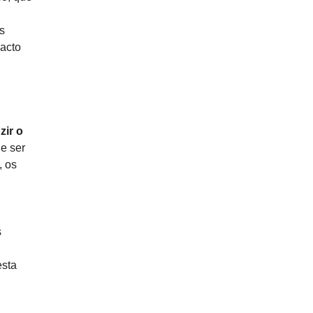
s
acto
zir o
de ser
, os
s
esta