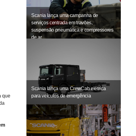
Scania lança uma campanha de
serviços centrada em travões,
suspensão pneumática e compressores
de ar
Scania lança uma CrewCab elétrica
para veículos de emergência
a que
 da
 em