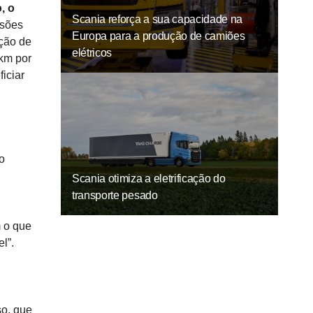
, o
Scania reforça a sua capacidade na
ssões
Europa para a produção de camiões
ação de
elétricos
 km por
iciar
o
Scania otimiza a eletrificação do
transporte pesado
m o que
l”.
so, que