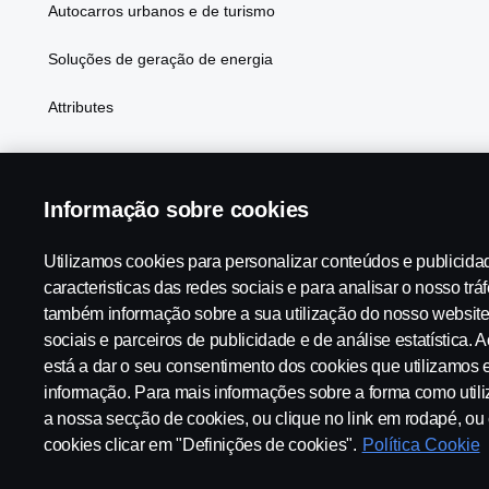
Autocarros urbanos e de turismo
Soluções de geração de energia
Attributes
Informação sobre cookies
Scania in Your Region:
PORTUGAL
Utilizamos cookies para personalizar conteúdos e publicida
caracteristicas das redes sociais e para analisar o nosso trá
também informação sobre a sua utilização do nosso websit
Aviso Legal
Declaração de privacidade
Cookies
Contac
sociais e parceiros de publicidade e de análise estatística. A
está a dar o seu consentimento dos cookies que utilizamos e
informação. Para mais informações sobre a forma como utili
a nossa secção de cookies, ou clique no link em rodapé, o
cookies clicar em "Definições de cookies".
Política Cookie