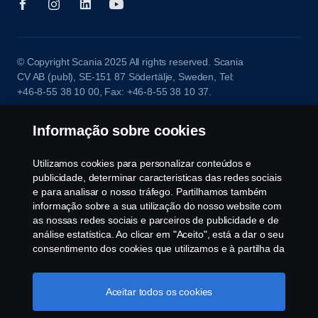
© Copyright Scania 2025 All rights reserved. Scania
CV AB (publ), SE-151 87 Södertälje, Sweden, Tel:
+46-8-55 38 10 00, Fax: +46-8-55 38 10 37.
Informação sobre cookies
Utilizamos cookies para personalizar conteúdos e
publicidade, determinar caracteristicas das redes sociais
e para analisar o nosso tráfego. Partilhamos também
informação sobre a sua utilização do nosso website com
as nossas redes sociais e parceiros de publicidade e de
análise estatística. Ao clicar em "Aceito", está a dar o seu
consentimento dos cookies que utilizamos e à partilha da
informação. Para mais informações sobre a forma como
utilizamos os cookies, visite a nossa secção de cookies,
ou clique no link em rodapé, ou como gerimos os seus
Aceitar todos os cookies
cookies clicar em "Definições de cookies".
Política