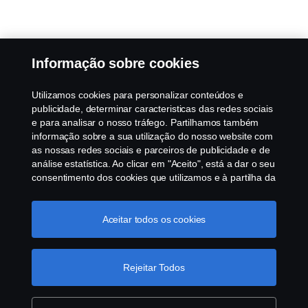
Informação sobre cookies
Utilizamos cookies para personalizar conteúdos e
publicidade, determinar caracteristicas das redes sociais
e para analisar o nosso tráfego. Partilhamos também
informação sobre a sua utilização do nosso website com
as nossas redes sociais e parceiros de publicidade e de
análise estatística. Ao clicar em "Aceito", está a dar o seu
consentimento dos cookies que utilizamos e à partilha da
informação. Para mais informações sobre a forma como
utilizamos os cookies, visite a nossa secção de cookies,
ou clique no link em rodapé, ou como gerimos os seus
Aceitar todos os cookies
cookies clicar em "Definições de cookies".
Política
Cookie
Rejeitar Todos