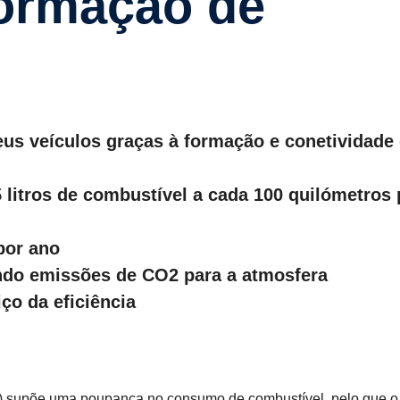
formação de
us veículos graças à formação e conetividade
,5 litros de combustível a cada 100 quilómetros 
por ano
ndo emissões de CO2 para a atmosfera
ço da eficiência
S) supõe uma poupança no consumo de combustível, pelo que o