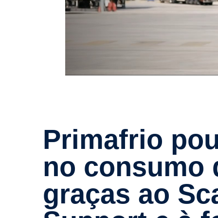
Prima­frio poupa até 1,5 litros
no consumo d
graças ao Sca