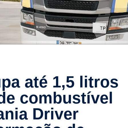
e combus­tível
nia Driver