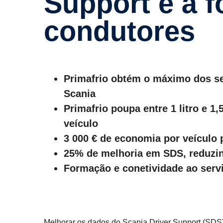
Support e à 
condu­tores
Primafrio obtém o máximo dos se
Scania
Primafrio poupa entre 1 litro e 1
veículo
3 000 € de economia por veículo 
25% de melhoria em SDS, reduzi
Formação e conetividade ao servi
Melhorar os dados do Scania Driver Support (SD