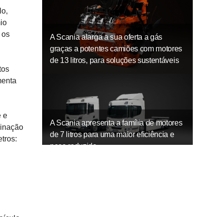
lo,
io
 os
A Scania alarga a sua oferta a gás
graças a potentes camiões com motores
de 13 litros, para soluções sustentáveis
tos
menta
e e
A Scania apresenta a família de motores
binação
de 7 litros para uma maior eficiência e
tros:
peso reduzido