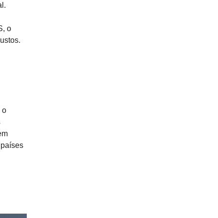
l.
S, o
ustos.
 o
s
 em
 países