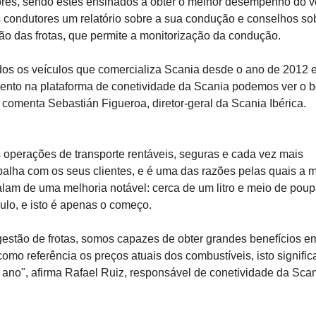
ores, sendo estes ensinados a obter o melhor desempenho do v
condutores um relatório sobre a sua condução e conselhos so
ão das frotas, que permite a monitorização da condução.
dos os veículos que comercializa Scania desde o ano de 2012 
ento na plataforma de conetividade da Scania podemos ver o 
 comenta Sebastián Figueroa, diretor-geral da Scania Ibérica.
s operações de transporte rentáveis, seguras e cada vez mais
abalha com os seus clientes, e é uma das razões pelas quais a 
 falam de uma melhoria notável: cerca de um litro e meio de pou
ulo, e isto é apenas o começo.
gestão de frotas, somos capazes de obter grandes benefícios e
omo referência os preços atuais dos combustíveis, isto signific
 ano", afirma Rafael Ruiz, responsável de conetividade da Sca