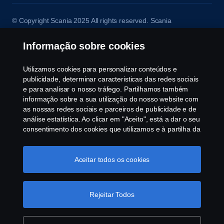
© Copyright Scania 2025 All rights reserved. Scania
CV AB (publ), SE-151 87 Södertälje, Sweden, Tel:
+46-8-55 38 10 00, Fax: +46-8-55 38 10 37.
Informação sobre cookies
Utilizamos cookies para personalizar conteúdos e
publicidade, determinar caracteristicas das redes sociais
e para analisar o nosso tráfego. Partilhamos também
informação sobre a sua utilização do nosso website com
as nossas redes sociais e parceiros de publicidade e de
análise estatística. Ao clicar em "Aceito", está a dar o seu
consentimento dos cookies que utilizamos e à partilha da
informação. Para mais informações sobre a forma como
utilizamos os cookies, visite a nossa secção de cookies,
ou clique no link em rodapé, ou como gerimos os seus
Aceitar todos os cookies
cookies clicar em "Definições de cookies".
Política
Cookie
Rejeitar Todos