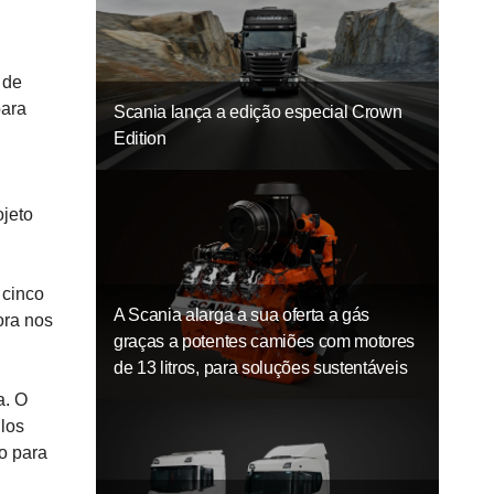
 de
para
Scania lança a edição especial Crown
Edition
ojeto
 cinco
A Scania alarga a sua oferta a gás
ora nos
graças a potentes camiões com motores
de 13 litros, para soluções sustentáveis
a. O
los
o para