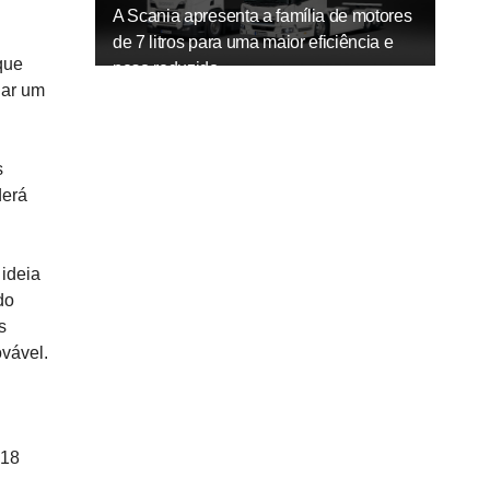
A Scania apresenta a família de motores
de 7 litros para uma maior eficiência e
que
peso reduzido
iar um
s
derá
 ideia
do
s
ovável.
 18