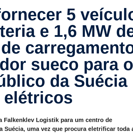
ateria e 1,6 MW d
de carre­ga­ment
tador sueco para 
úblico da Suécia
elétricos
a Falkenklev Logistik para um centro de
 Suécia, uma vez que procura eletrificar toda 