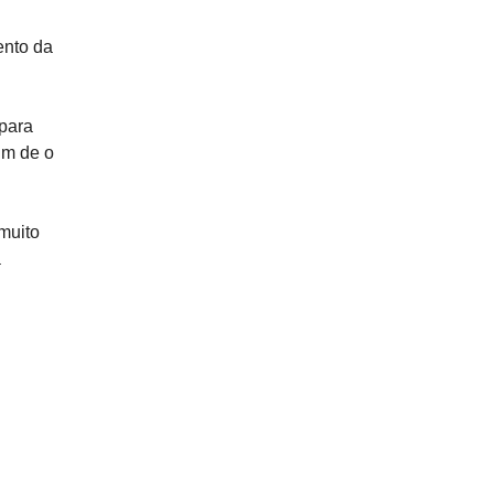
ento da
 para
im de o
muito
a