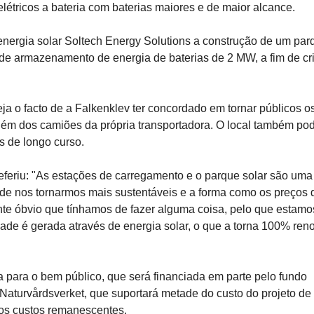
étricos a bateria com baterias maiores e de maior alcance.
ergia solar Soltech Energy Solutions a construção de um par
 de armazenamento de energia de baterias de 2 MW, a fim de cr
eja o facto de a Falkenklev ter concordado em tornar públicos o
além dos camiões da própria transportadora. O local também po
s de longo curso.
referiu: "As estações de carregamento e o parque solar são uma
de nos tornarmos mais sustentáveis e a forma como os preços 
nte óbvio que tínhamos de fazer alguma coisa, pelo que estamo
idade é gerada através de energia solar, o que a torna 100% ren
 para o bem público, que será financiada em parte pelo fundo
Naturvårdsverket, que suportará metade do custo do projeto de
 os custos remanescentes.