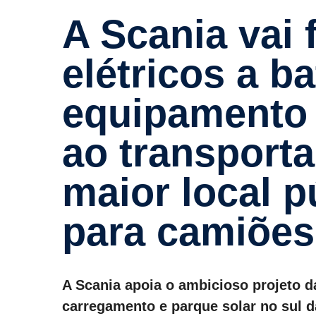
A Scania vai fornecer 5 veículos
elétricos a b
equipa­mento 
ao trans­por­
maior local p
para camiões 
A Scania apoia o ambicioso projeto d
carregamento e parque solar no sul da