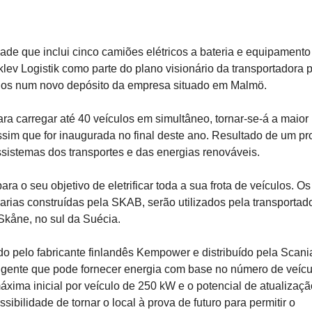
ade que inclui cinco camiões elétricos a bateria e equipamento
v Logistik como parte do plano visionário da transportadora 
ulos num novo depósito da empresa situado em Malmö.
ra carregar até 40 veículos em simultâneo, tornar-se-á a maior
im que for inaugurada no final deste ano. Resultado de um pr
sistemas dos transportes e das energias renováveis.
a o seu objetivo de eletrificar toda a sua frota de veículos. Os
arias construídas pela SKAB, serão utilizados pela transportad
Skåne, no sul da Suécia.
 pelo fabricante finlandês Kempower e distribuído pela Scani
ligente que pode fornecer energia com base no número de veícu
ima inicial por veículo de 250 kW e o potencial de atualizaçã
sibilidade de tornar o local à prova de futuro para permitir o