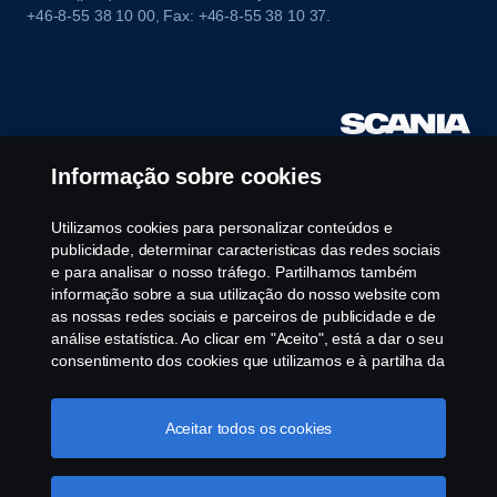
+46-8-55 38 10 00, Fax: +46-8-55 38 10 37.
Informação sobre cookies
Utilizamos cookies para personalizar conteúdos e
publicidade, determinar caracteristicas das redes sociais
e para analisar o nosso tráfego. Partilhamos também
informação sobre a sua utilização do nosso website com
as nossas redes sociais e parceiros de publicidade e de
análise estatística. Ao clicar em "Aceito", está a dar o seu
consentimento dos cookies que utilizamos e à partilha da
informação. Para mais informações sobre a forma como
utilizamos os cookies, visite a nossa secção de cookies,
ou clique no link em rodapé, ou como gerimos os seus
Aceitar todos os cookies
cookies clicar em "Definições de cookies".
Política
Cookie