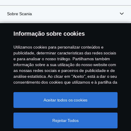
Sobre Scania
Informação sobre cookies
Scania in Your Region:
PORTUGAL
Utilizamos cookies para personalizar conteúdos e
publicidade, determinar caracteristicas das redes sociais
e para analisar o nosso tráfego. Partilhamos também
informação sobre a sua utilização do nosso website com
as nossas redes sociais e parceiros de publicidade e de
Aviso Legal
análise estatística. Ao clicar em "Aceito", está a dar o seu
consentimento dos cookies que utilizamos e à partilha da
Declaração de privacidade
informação. Para mais informações sobre a forma como
utilizamos os cookies, visite a nossa secção de cookies,
Cookies
ou clique no link em rodapé, ou como gerimos os seus
Aceitar todos os cookies
cookies clicar em "Definições de cookies".
Política
Cookie
Contacte-nos
Rejeitar Todos
Whistleblowing