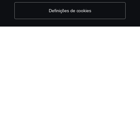
Definições de cookies
Política ambiental
Governance, Risk & Compliance
Cookie Configurações
© Copyright Scania 2025 All rights reserved. Scania
CV AB (publ), SE-151 87 Södertälje, Sweden, Tel:
+46-8-55 38 10 00, Fax: +46-8-55 38 10 37.