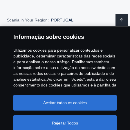
Scania in Your Region:
PORTUGAL
Informação sobre cookies
Utilizamos cookies para personalizar conteúdos e
Aviso Legal
publicidade, determinar caracteristicas das redes sociais
e para analisar o nosso tráfego. Partilhamos também
Declaração de privacidade
informação sobre a sua utilização do nosso website com
as nossas redes sociais e parceiros de publicidade e de
análise estatística. Ao clicar em "Aceito", está a dar o seu
Cookies
consentimento dos cookies que utilizamos e à partilha da
informação. Para mais informações sobre a forma como
Contacte-nos
utilizamos os cookies, visite a nossa secção de cookies,
ou clique no link em rodapé, ou como gerimos os seus
Aceitar todos os cookies
Whistleblowing
cookies clicar em "Definições de cookies".
Política
Cookie
Política ambiental
Rejeitar Todos