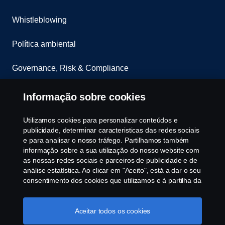
Whistleblowing
Política ambiental
Governance, Risk & Compliance
Cookie Configurações
Informação sobre cookies
Utilizamos cookies para personalizar conteúdos e
publicidade, determinar caracteristicas das redes sociais
e para analisar o nosso tráfego. Partilhamos também
informação sobre a sua utilização do nosso website com
as nossas redes sociais e parceiros de publicidade e de
análise estatística. Ao clicar em "Aceito", está a dar o seu
© Copyright Scania 2025 All rights reserved. Scania
consentimento dos cookies que utilizamos e à partilha da
CV AB (publ), SE-151 87 Södertälje, Sweden, Tel:
informação. Para mais informações sobre a forma como
+46-8-55 38 10 00, Fax: +46-8-55 38 10 37.
utilizamos os cookies, visite a nossa secção de cookies,
ou clique no link em rodapé, ou como gerimos os seus
Aceitar todos os cookies
cookies clicar em "Definições de cookies".
Política