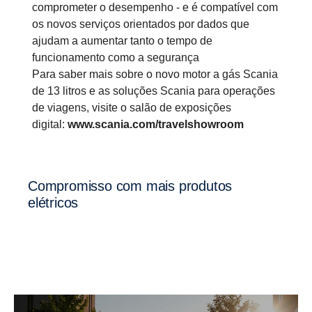
comprometer o desempenho - e é compatível com
os novos serviços orientados por dados que
ajudam a aumentar tanto o tempo de
funcionamento como a segurança
Para saber mais sobre o novo motor a gás Scania
de 13 litros e as soluções Scania para operações
de viagens, visite o salão de exposições
digital:
www.scania.com/travelshowroom
Compro­misso com mais produtos
elétricos
09-20211
11-2021
Dec