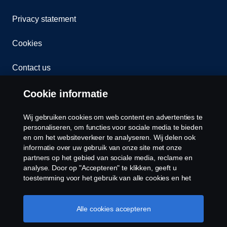
Privacy statement
Cookies
Contact us
Cookie settings
Cookie informatie
Wij gebruiken cookies om web content en advertenties te
personaliseren, om functies voor sociale media te bieden
en om het websiteverkeer te analyseren. Wij delen ook
informatie over uw gebruik van onze site met onze
partners op het gebied van sociale media, reclame en
analyse. Door op "Accepteren" te klikken, geeft u
© Copyright Scania 2026 All rights reserved. Scania
toestemming voor het gebruik van alle cookies en het
CV AB (publ), SE-151 87 Södertälje, Sweden, Tel:
delen van informatie. U kunt uw cookies ook beheren
door op "Cookie Instellingen" te klikken en de
+46-8-55 38 10 00, Fax: +46-8-55 38 10 37.
categorieën te selecteren die u wilt accepteren. Voor een
Alle cookies accepteren
meer gedetailleerde uitleg over hoe wij cookies