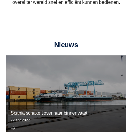
overal ter wereld snel en efficiënt kunnen bedienen.
Vacatures
Geschiedenis
Duurzaamheid
Contacteer ons
Nieuws
Scania schakelt over naar binnenvaart
22 apr 2022