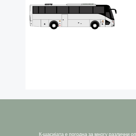
К-шасијата е погодна за многу различни оп