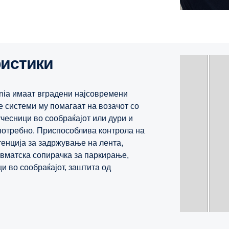
ристики
ania имаат вградени најсовремени
е системи му помагаат на возачот со
чесници во сообраќајот или дури и
 потребно. Приспособлива контрола на
енција за задржување на лента,
вматска сопирачка за паркирање,
и во сообраќајот, заштита од