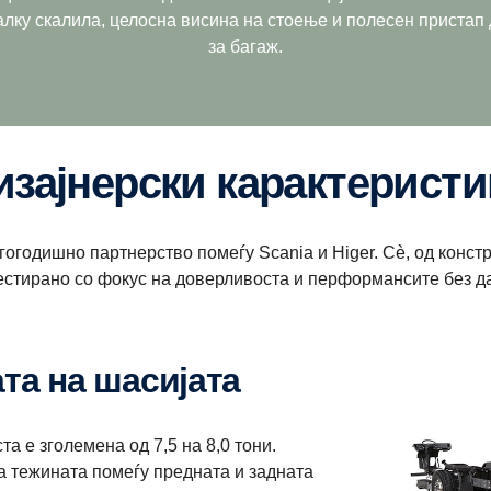
лку скалила, целосна висина на стоење и полесен пристап д
за багаж.
Дизајнерски карактеристи
годишно партнерство помеѓу Scania и Higer. Сè, од констр
естирано со фокус на доверливоста и перформансите без да
ата на шасијата
а е зголемена од 7,5 на 8,0 тони.
 тежината помеѓу предната и задната