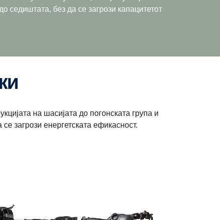
о седиштата, без да се загрози капацитетот
ки
укцијата на шасијата до погонската група и
 се загрози енергетската ефикасност.