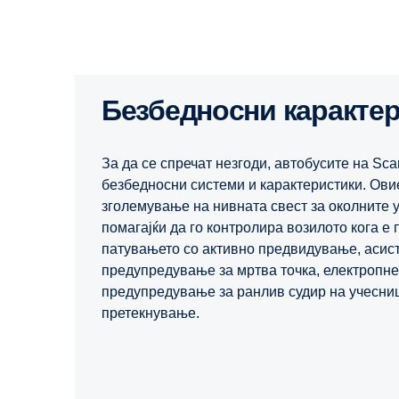
Безбедносни каракте
За да се спречат незгоди, автобусите на Sc
безбедносни системи и карактеристики. Ови
зголемување на нивната свест за околните у
помагајќи да го контролира возилото кога е
патувањето со активно предвидување, асист
предупредување за мртва точка, електропне
предупредување за ранлив судир на учесниц
претекнување.