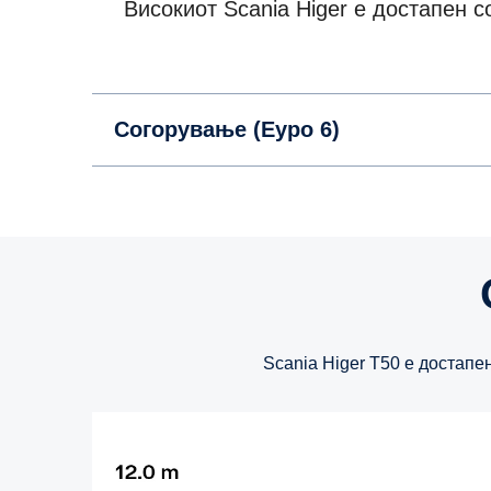
Високиот Scania Higer е достапен 
Согорување (Еуро 6)
Scania Higer T50 е достапе