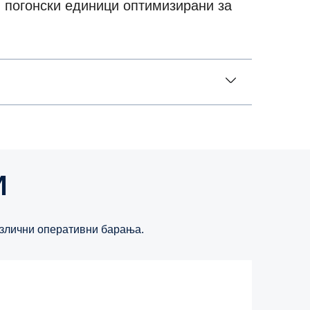
и погонски единици оптимизирани за
И
азлични оперативни барања.