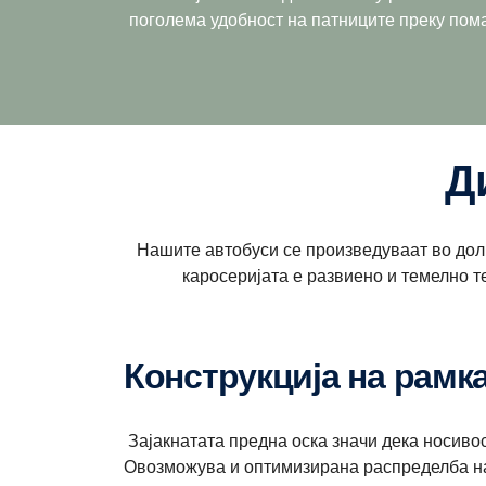
поголема удобност на патниците преку пома
Нашите автобуси се произведуваат во долго
каросеријата е развиено и темелно т
Конструкција на рамк
Зајакнатата предна оска значи дека носивост
Овозможува и оптимизирана распределба на