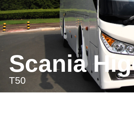
Scania Hig
Т50