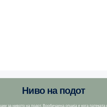
Ниво на подот
ции за нивото на подот. Вообичаена опција е кога патеката