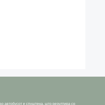
 во автобусот е спуштена, што резултира со