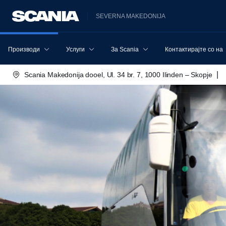
SEVERNA MAKEDONIJA
Производи
Услуги
За Scania
Контактирајте со нас
|
Scania Makedonija dooel, Ul. 34 br. 7, 1000 Ilinden – Skopje