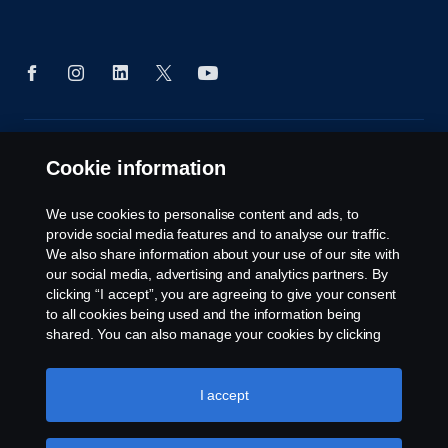
© Copyright Scania 2025 Сите права се
Cookie information
задржани. Scania Makedonija dooel, Ul. 34 br. 7,
1000 Ilinden – Skopje, Tel. +389 75 414 562
We use cookies to personalise content and ads, to
provide social media features and to analyse our traffic.
We also share information about your use of our site with
our social media, advertising and analytics partners. By
clicking “I accept”, you are agreeing to give your consent
to all cookies being used and the information being
shared. You can also manage your cookies by clicking
the “Cookie settings” and selecting the categories you’d
like to accept. For a more detailed explanation of how we
use cookies, please visit our cookies section, which you
I accept
can find by clicking the link below this text.
Cookie policy