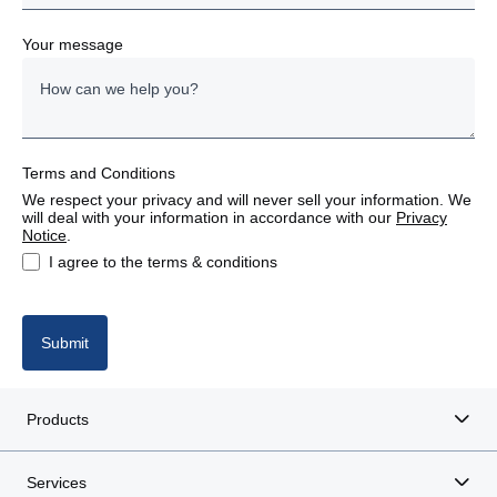
Denmark
Your message
Estonia
Finland
Terms and Conditions
France
We respect your privacy and will never sell your information. We
will deal with your information in accordance with our
Privacy
Germany
Notice
.
I agree to the terms & conditions
Italy
Latvia
Submit
Lithuania
Products
Poland
Services