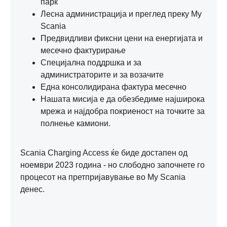
парк
Лесна администрација и преглед преку My
Scania
Предвидливи фиксни цени на енергијата и
месечно фактурирање
Специјална поддршка и за
администраторите и за возачите
Една консолидирана фактура месечно
Нашата мисија е да обезбедиме најширока
мрежа и најдобра покриеност на точките за
полнење камиони.
Scania Charging Access ќе биде достапен од
ноември 2023 година - но слободно започнете го
процесот на претпријавување во My Scania
денес.