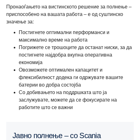
Пронаоѓањето на вистинското решение за полнење –
приспособено на вашата работа – е од суштинско
значење за:
Постигнете оптимални перформанси и
максимално време на работа
Погрижете се трошоците да останат ниски, за да
постигнете најдобра вкупна оперативна
економија
Овозможете оптимален капацитет и
флексибилност додека ги одржувате вашите
батерии во добра состојба
Со добивањето на поддршката што ја
заслужувате, можете да се фокусирате на
работите што се важни
Јавно полнење – со Scania