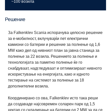
~100 возила
Решение
За Falkenklev Scania испорачува целосно решение
за е-мобилност, вклучувајќи пет електрични
камиони со батерии и решение за полнење од 1,6
MW како дел од нивниот план за јавна станица за
полнење за 22 возила. Решението за полнење и
технологијата за паметно полнење ќе го
снабдуваат, надгледуваат и оптимизираат нивното
искористување на енергијата, како и идното
тестирање на системот за полнење за 18
дополнителни возила.
Координирано со ова, Falkenklev исто така реши
да создаваде најсовремен соларен парк од 1,5
хектар со складирање на батерии од 2 MW за да се