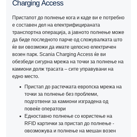
Charging Access
Пристапот до полнење кога и каде ви е потребно
е составен дел на електрифицираната
транспортна операција, а јавното полнење може
да биде последното парче од сложувалката што
ќе ви овозможи да имате целосно електричен
возен парк. Scania Charging Access ќе ви
обезбеди сигурна мрежа на точки за полнење на
камиони долж трасата – сите управувани на
едно место.
Пристап до растечката европска мрежа на
точки за полнење без проблеми,
подготвени за камиони изградена од
повеќе оператори
Едноставно полнење со користење на
RFID картички за пристап до полнење -
овозможува и полнење на мешан возен