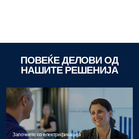
ПОВЕЌЕ ДЕЛОВИ ОД
НАШИТЕ РЕШЕНИЈА
Bergkvarabuss
Градски, меѓуградски, школски и туристички
автобуси
Калмар, Шведска
1300 возила
15 Работилници
Започнете со електрификација