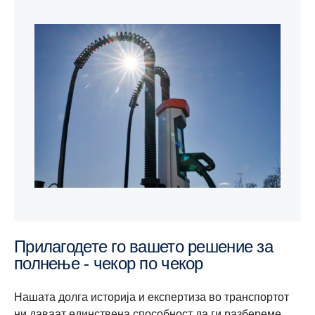
Прилагодете го вашето решение за
полнење - чекор по чекор
Нашата долга историја и експертиза во транспортот
ни даваат единствена способност да ги разбереме