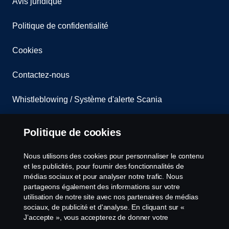
Avis juridique
Politique de confidentialité
Cookies
Contactez-nous
Whistleblowing / Système d'alerte Scania
Codes de Conduite Scania
Politique de cookies
Code de Conduite Fournisseurs
Nous utilisons des cookies pour personnaliser le contenu
et les publicités, pour fournir des fonctionnalités de
Non-réexportation vers la Russie et/ou le Belarus
médias sociaux et pour analyser notre trafic. Nous
partageons également des informations sur votre
utilisation de notre site avec nos partenaires de médias
Paramètres des cookies
sociaux, de publicité et d'analyse. En cliquant sur «
J’accepte », vous accepterez de donner votre
consentement à tous les cookies utilisés et aux