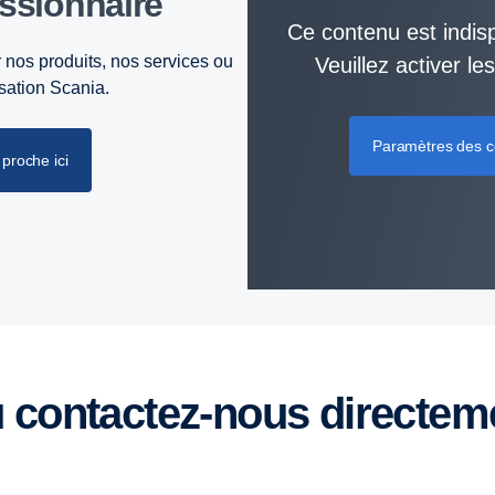
essionnaire
Ce contenu est indisp
 nos produits, nos services ou
Veuillez activer l
isation Scania.
Paramètres des c
proche ici
u contactez-nous directem