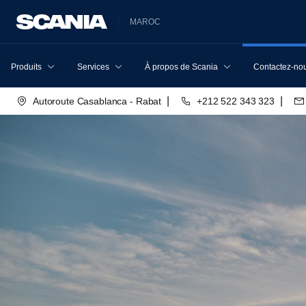
MAROC
Produits
Services
À propos de Scania
Contactez-no
|
|
Autoroute Casablanca - Rabat
+212 522 343 323