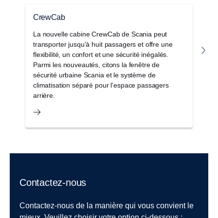
CrewCab
S
La nouvelle cabine CrewCab de Scania peut
L
transporter jusqu’à huit passagers et offre une
c
flexibilité, un confort et une sécurité inégalés.
a
Parmi les nouveautés, citons la fenêtre de
r
sécurité urbaine Scania et le système de
di
climatisation séparé pour l'espace passagers
arrière.
Contactez-nous
Contactez-nous de la manière qui vous convient le
mieux. Veuillez choisir votre option ci-dessous :