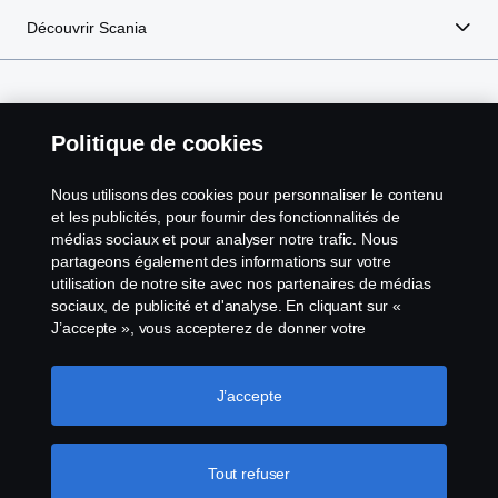
Découvrir Scania
Scania dans votre région :
Maroc
Politique de cookies
Nous utilisons des cookies pour personnaliser le contenu
et les publicités, pour fournir des fonctionnalités de
médias sociaux et pour analyser notre trafic. Nous
Avis juridique
partageons également des informations sur votre
utilisation de notre site avec nos partenaires de médias
Politique de confidentialité
sociaux, de publicité et d'analyse. En cliquant sur «
J’accepte », vous accepterez de donner votre
consentement à tous les cookies utilisés et aux
Cookies
informations partagées. Vous pouvez également gérer
vos cookies en cliquant sur « Paramètres des cookies »
J’accepte
Contactez-nous
et en sélectionnant les catégories que vous souhaitez
accepter. Pour une explication plus détaillée de la façon
Whistleblowing / Système d'alerte Scania
dont nous utilisons les cookies, veuillez consulter notre
Tout refuser
section cookies, que vous pouvez trouver en cliquant sur