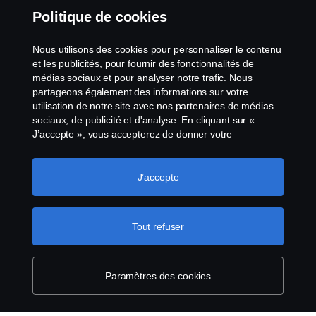
Scania dans votre région :
Maroc
Politique de cookies
Nous utilisons des cookies pour personnaliser le contenu
et les publicités, pour fournir des fonctionnalités de
médias sociaux et pour analyser notre trafic. Nous
Avis juridique
partageons également des informations sur votre
utilisation de notre site avec nos partenaires de médias
Politique de confidentialité
sociaux, de publicité et d'analyse. En cliquant sur «
J’accepte », vous accepterez de donner votre
consentement à tous les cookies utilisés et aux
Cookies
informations partagées. Vous pouvez également gérer
vos cookies en cliquant sur « Paramètres des cookies »
J’accepte
Contactez-nous
et en sélectionnant les catégories que vous souhaitez
accepter. Pour une explication plus détaillée de la façon
Whistleblowing / Système d'alerte Scania
dont nous utilisons les cookies, veuillez consulter notre
Tout refuser
section cookies, que vous pouvez trouver en cliquant sur
le lien sous ce texte.
Pour en savoir plus sur la
Codes de Conduite Scania
protection de votre vie privée
Paramètres des cookies
Code de Conduite Fournisseurs