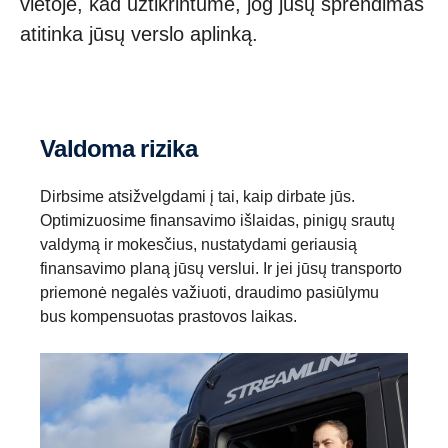
vietoje, kad užtikrintume, jog jūsų sprendimas
atitinka jūsų verslo aplinką.
Valdoma rizika
Dirbsime atsižvelgdami į tai, kaip dirbate jūs.
Optimizuosime finansavimo išlaidas, pinigų srautų
valdymą ir mokesčius, nustatydami geriausią
finansavimo planą jūsų verslui. Ir jei jūsų transporto
priemonė negalės važiuoti, draudimo pasiūlymu
bus kompensuotas prastovos laikas.