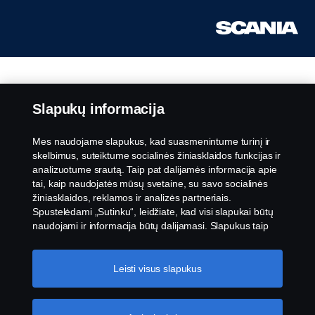
Slapukų informacija
Mes naudojame slapukus, kad suasmenintume turinį ir
skelbimus, suteiktume socialinės žiniasklaidos funkcijas ir
analizuotume srautą. Taip pat dalijamės informacija apie
tai, kaip naudojatės mūsų svetaine, su savo socialinės
žiniasklaidos, reklamos ir analizės partneriais.
Spustelėdami „Sutinku“, leidžiate, kad visi slapukai būtų
naudojami ir informacija būtų dalijamasi. Slapukus taip
pat galite tvarkyti spustelėję „Slapukų nustatymai“ ir
pasirinkę norimas priimti kategorijas. Norėdami sužinoti
daugiau, kaip naudojame slapukus, apsilankykite mūsų
Leisti visus slapukus
slapukų skiltyje, kurią rasite spustelėję nuorodą po šiuo
tekstu.
Slapukų politikos nuoroda