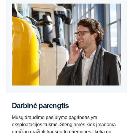
Darbinė parengtis
Mūsų draudimo pasiūlymo pagrindas yra
eksploatacijos trukmė. Stengiamės kiek įmanoma
greičiau grąžinti transporto priemones į kelią po