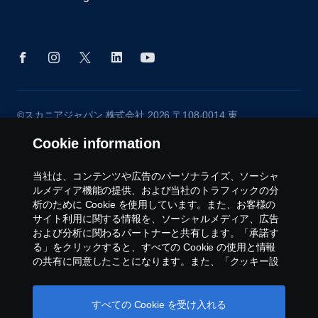
©スカニアジャパン 株式会社 2026 〒108-0014 東
京都港区芝4-4-20 グーゴルプレックスミレニアム
Cookie information
ビル8階 Tel: 03 6735 3535 ※当ウェブサイトに掲載
されている画像は欧州仕様車の画像を含みます。日
本で販売している仕様と異なる場合がありますの
当社は、コンテンツや広告のパーソナライズ、ソーシャ
で、あらかじめご了承ください。
ルメディア機能の提供、および当社のトラフィックの分
析のために Cookie を使用しています。また、お客様の
サイト利用に関する情報を、ソーシャルメディア、広告
および分析に関わるパートナーと共有します。「承諾す
る」をクリックすると、すべての Cookie の使用と情報
の共有に同意したことになります。また、「クッキー設
定」をクリックし、受け入れるカテゴリーを選択するこ
とで、Cookieを管理することができます。Cookie の使用
方法の詳細については、このテキストの下にあるリンク
すべての Cookie を受け入れる