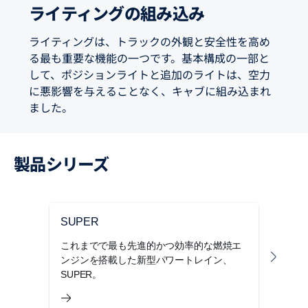
ライティングの組み込み
ライティングは、トラックの外観と安全性を高め
る最も重要な機能の一つです。基本構成の一部と
して、ポジションライトと追加のライトは、空力
に悪影響を与えることなく、キャブに組み込まれ
ました。
製品シリーズ
SUPER
P 
これまでで最も先進的かつ効率的な燃焼エ
Sc
ンジンを搭載した新型パワートレイン、
運転
SUPER。
な条
性の